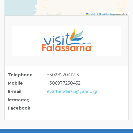
Leaflet
|
©
OpenStreetMap
contributors
Telephone
+302822041213
Mobile
+306977230432
E-mail
evatheodarak@yahoo.gr
Ιστότοπος
Facebook