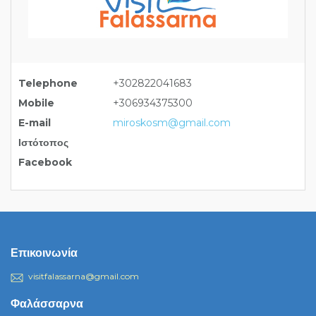
Telephone
+302822041683
Mobile
+306934375300
E-mail
miroskosm@gmail.com
Ιστότοπος
Facebook
Επικοινωνία
visitfalassarna@gmail.com
Φαλάσσαρνα