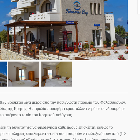
 Bay βρίσκεται λίγα μέτρα από την πασίγνωστη παραλία των Φαλασσάρνων,
αλίες της Κρήτης. Η παραλία προσφέρει κρυστάλλινα νερά σε συνδυασμό με
 το απέραντο τοπίο του Κρητικού πελάγους.
έχει τη δυνατότητα να φιλοξενήσει κάθε είδους επισκέπτη, καθώς το
ρα και πλήρως επιπλωμένα studio που μπορούν να φιλοξενήσουν από (1-2
 μπορούν να φιλοξενήσουν από (1-4 άτομα) όλα τα δωμάτια παρέχουν