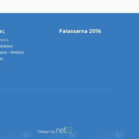
ες
Falassarna 2016
τι E4
ανάσιος
αρνα – Μπάλος
ες
Design by