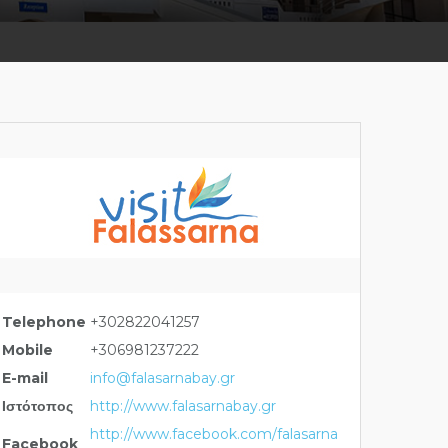
Telephone
+302822041257
Mobile
+306981237222
E-mail
info@falasarnabay.gr
Ιστότοπος
http://www.falasarnabay.gr
http://www.facebook.com/falasarna
Facebook